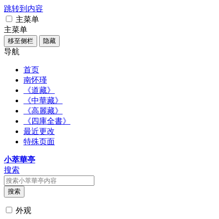
跳转到内容
主菜单
主菜单
移至侧栏
隐藏
导航
首页
南怀瑾
《道藏》
《中華藏》
《高麗藏》
《四庫全書》
最近更改
特殊页面
小萃華亭
搜索
搜索
外观