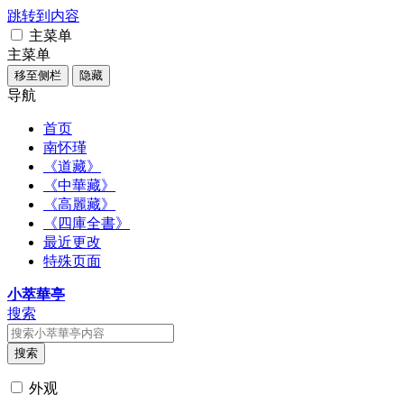
跳转到内容
主菜单
主菜单
移至侧栏
隐藏
导航
首页
南怀瑾
《道藏》
《中華藏》
《高麗藏》
《四庫全書》
最近更改
特殊页面
小萃華亭
搜索
搜索
外观