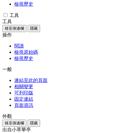
檢視歷史
工具
工具
移至側邊欄
隱藏
操作
閱讀
檢視原始碼
檢視歷史
一般
連結至此的頁面
相關變更
可列印版
固定連結
頁面資訊
外觀
移至側邊欄
隱藏
出自小萃華亭