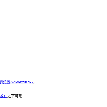
器歌明鏡圖&oldid=98265
」
领域）
之下可用