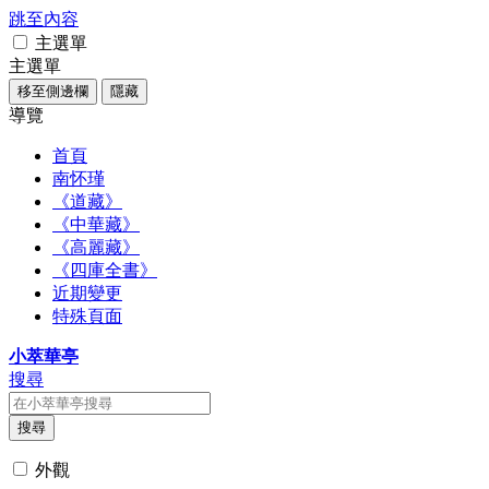
跳至內容
主選單
主選單
移至側邊欄
隱藏
導覽
首頁
南怀瑾
《道藏》
《中華藏》
《高麗藏》
《四庫全書》
近期變更
特殊頁面
小萃華亭
搜尋
搜尋
外觀