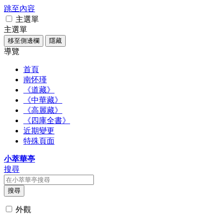
跳至內容
主選單
主選單
移至側邊欄
隱藏
導覽
首頁
南怀瑾
《道藏》
《中華藏》
《高麗藏》
《四庫全書》
近期變更
特殊頁面
小萃華亭
搜尋
搜尋
外觀