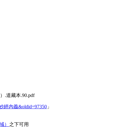
藏本.90.pdf
人上品妙經內義&oldid=97350
」
领域）
之下可用