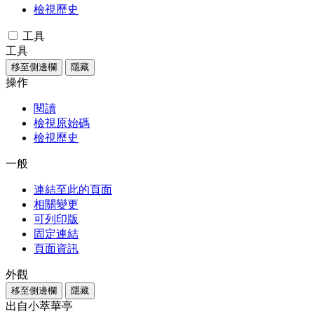
檢視歷史
工具
工具
移至側邊欄
隱藏
操作
閱讀
檢視原始碼
檢視歷史
一般
連結至此的頁面
相關變更
可列印版
固定連結
頁面資訊
外觀
移至側邊欄
隱藏
出自小萃華亭