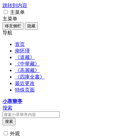
跳转到内容
主菜单
主菜单
移至侧栏
隐藏
导航
首页
南怀瑾
《道藏》
《中華藏》
《高麗藏》
《四庫全書》
最近更改
特殊页面
小萃華亭
搜索
搜索
外观