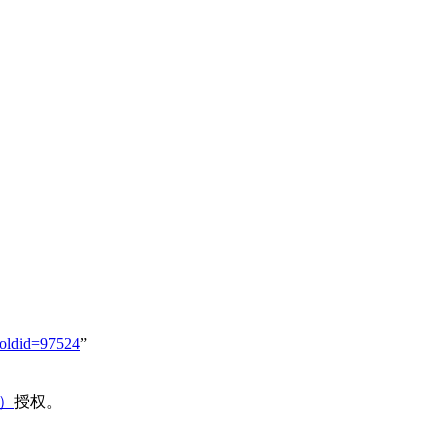
oldid=97524
”
域）
授权。