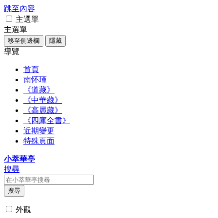
跳至內容
主選單
主選單
移至側邊欄
隱藏
導覽
首頁
南怀瑾
《道藏》
《中華藏》
《高麗藏》
《四庫全書》
近期變更
特殊頁面
小萃華亭
搜尋
搜尋
外觀