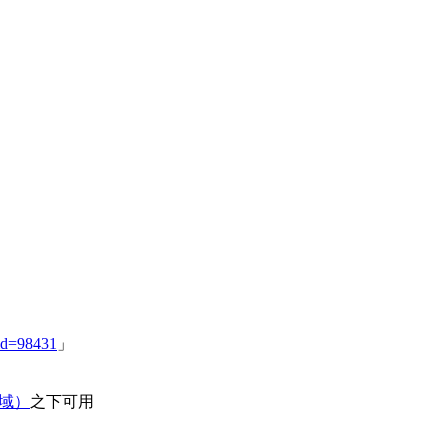
id=98431
」
领域）
之下可用