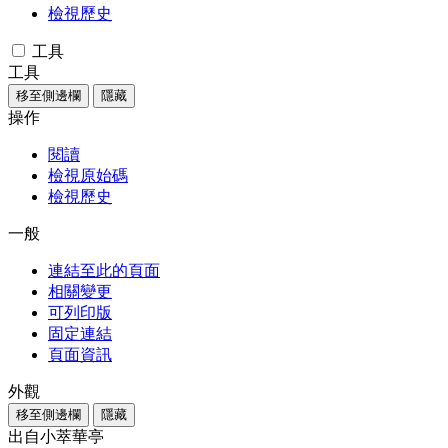
檢視歷史
工具
工具
移至側邊欄
隱藏
操作
閱讀
檢視原始碼
檢視歷史
一般
連結至此的頁面
相關變更
可列印版
固定連結
頁面資訊
外觀
移至側邊欄
隱藏
出自小萃華亭