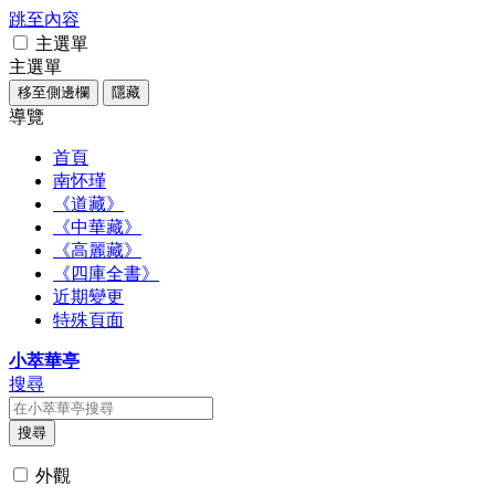
跳至內容
主選單
主選單
移至側邊欄
隱藏
導覽
首頁
南怀瑾
《道藏》
《中華藏》
《高麗藏》
《四庫全書》
近期變更
特殊頁面
小萃華亭
搜尋
搜尋
外觀