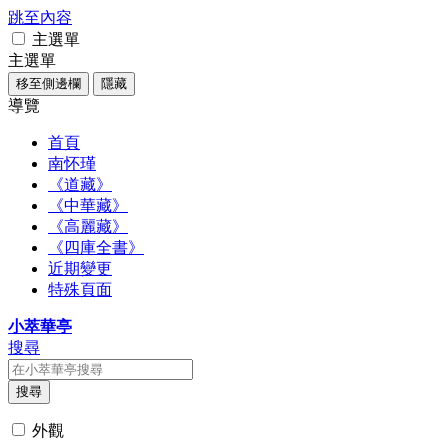
跳至內容
主選單
主選單
移至側邊欄
隱藏
導覽
首頁
南怀瑾
《道藏》
《中華藏》
《高麗藏》
《四庫全書》
近期變更
特殊頁面
小萃華亭
搜尋
搜尋
外觀