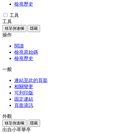
檢視歷史
工具
工具
移至側邊欄
隱藏
操作
閱讀
檢視原始碼
檢視歷史
一般
連結至此的頁面
相關變更
可列印版
固定連結
頁面資訊
外觀
移至側邊欄
隱藏
出自小萃華亭