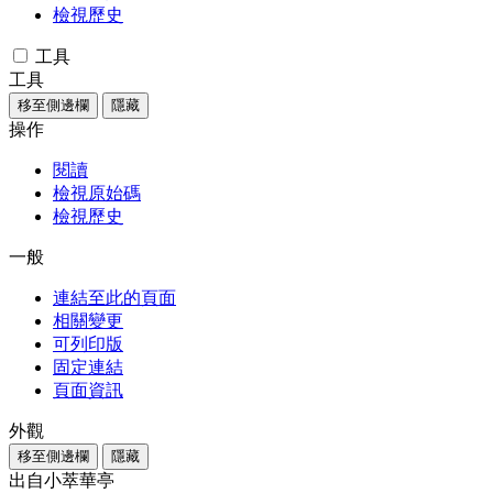
檢視歷史
工具
工具
移至側邊欄
隱藏
操作
閱讀
檢視原始碼
檢視歷史
一般
連結至此的頁面
相關變更
可列印版
固定連結
頁面資訊
外觀
移至側邊欄
隱藏
出自小萃華亭