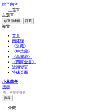
跳至內容
主選單
主選單
移至側邊欄
隱藏
導覽
首頁
南怀瑾
《道藏》
《中華藏》
《高麗藏》
《四庫全書》
近期變更
特殊頁面
小萃華亭
搜尋
搜尋
外觀