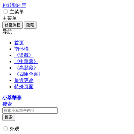
跳转到内容
主菜单
主菜单
移至侧栏
隐藏
导航
首页
南怀瑾
《道藏》
《中華藏》
《高麗藏》
《四庫全書》
最近更改
特殊页面
小萃華亭
搜索
搜索
外观