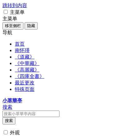
跳转到内容
主菜单
主菜单
移至侧栏
隐藏
导航
首页
南怀瑾
《道藏》
《中華藏》
《高麗藏》
《四庫全書》
最近更改
特殊页面
小萃華亭
搜索
搜索
外观