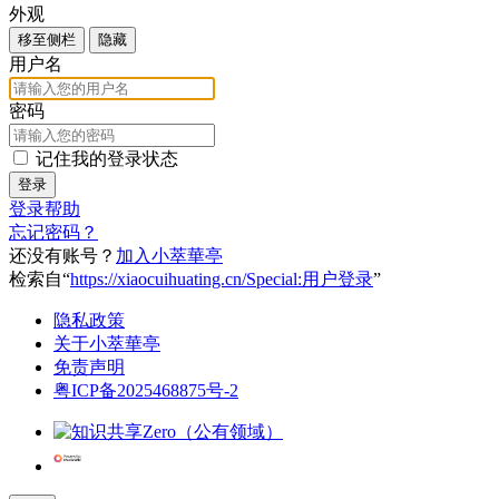
外观
移至侧栏
隐藏
用户名
密码
记住我的登录状态
登录
登录帮助
忘记密码？
还没有账号？
加入小萃華亭
检索自“
https://xiaocuihuating.cn/Special:用户登录
”
隐私政策
关于小萃華亭
免责声明
粤ICP备2025468875号-2