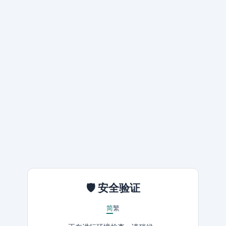
🛡️ 安全验证
简
繁