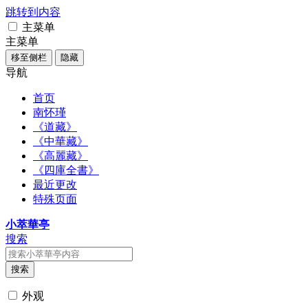
跳转到内容
主菜单
主菜单
移至侧栏
隐藏
导航
首页
南怀瑾
《道藏》
《中華藏》
《高麗藏》
《四庫全書》
最近更改
特殊页面
小萃華亭
搜索
搜索
外观