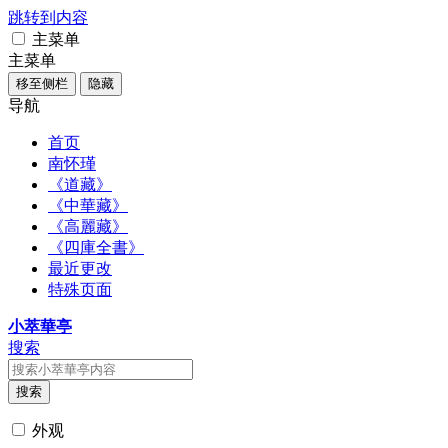
跳转到内容
主菜单
主菜单
移至侧栏
隐藏
导航
首页
南怀瑾
《道藏》
《中華藏》
《高麗藏》
《四庫全書》
最近更改
特殊页面
小萃華亭
搜索
搜索
外观