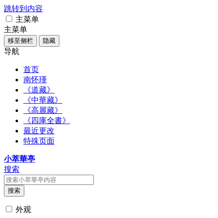
跳转到内容
主菜单
主菜单
移至侧栏
隐藏
导航
首页
南怀瑾
《道藏》
《中華藏》
《高麗藏》
《四庫全書》
最近更改
特殊页面
小萃華亭
搜索
搜索
外观