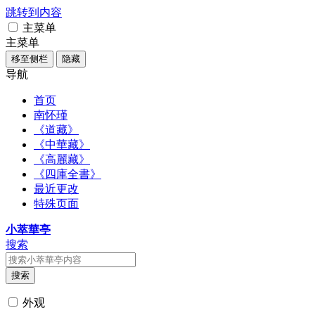
跳转到内容
主菜单
主菜单
移至侧栏
隐藏
导航
首页
南怀瑾
《道藏》
《中華藏》
《高麗藏》
《四庫全書》
最近更改
特殊页面
小萃華亭
搜索
搜索
外观