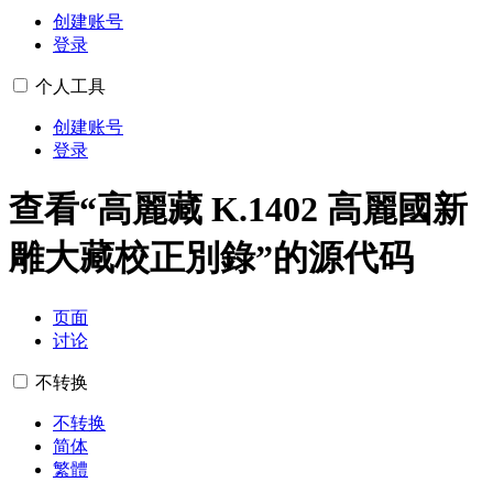
创建账号
登录
个人工具
创建账号
登录
查看“︁高麗藏 K.1402 高麗國新
雕大藏校正別錄”︁的源代码
页面
讨论
不转换
不转换
简体
繁體