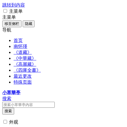
跳转到内容
主菜单
主菜单
移至侧栏
隐藏
导航
首页
南怀瑾
《道藏》
《中華藏》
《高麗藏》
《四庫全書》
最近更改
特殊页面
小萃華亭
搜索
搜索
外观