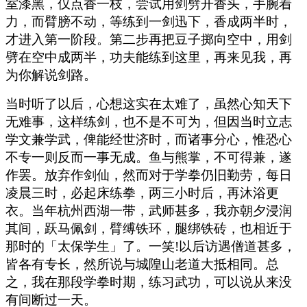
室漆黑，仅点香一枝，尝试用剑劈开香头，手腕着
力，而臂膀不动，等练到一剑迅下，香成两半时，
才进入第一阶段。第二步再把豆子掷向空中，用剑
劈在空中成两半，功夫能练到这里，再来见我，再
为你解说剑路。
当时听了以后，心想这实在太难了，虽然心知天下
无难事，这样练剑，也不是不可为，但因当时立志
学文兼学武，俾能经世济时，而诸事分心，惟恐心
不专一则反而一事无成。鱼与熊掌，不可得兼，遂
作罢。放弃作剑仙，然而对于学拳仍旧勤劳，每日
凌晨三时，必起床练拳，两三小时后，再沐浴更
衣。当年杭州西湖一带，武师甚多，我亦朝夕浸润
其间，跃马佩剑，臂缚铁环，腿绑铁砖，也相近于
那时的「太保学生」了。一笑!以后访遇僧道甚多，
皆各有专长，然所说与城隍山老道大抵相同。总
之，我在那段学拳时期，练习武功，可以说从来没
有间断过一天。