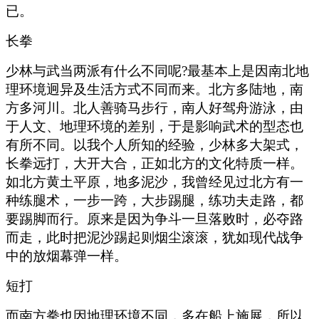
已。
长拳
少林与武当两派有什么不同呢?最基本上是因南北地
理环境迥异及生活方式不同而来。北方多陆地，南
方多河川。北人善骑马步行，南人好驾舟游泳，由
于人文、地理环境的差别，于是影响武术的型态也
有所不同。以我个人所知的经验，少林多大架式，
长拳远打，大开大合，正如北方的文化特质一样。
如北方黄土平原，地多泥沙，我曾经见过北方有一
种练腿术，一步一跨，大步踢腿，练功夫走路，都
要踢脚而行。原来是因为争斗一旦落败时，必夺路
而走，此时把泥沙踢起则烟尘滚滚，犹如现代战争
中的放烟幕弹一样。
短打
而南方拳也因地理环境不同，多在船上施展，所以