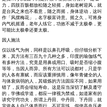
力，四肢百骸都放松随之轻摇，身如老树迎风，就
是台风之来也不着意，随之而摇，身体逆动，这叫
作「风摆梅花」，名字极富诗意。摇之久，可将身
内气机摇通，老年人练它，功效不减于太极拳，更
可能比太极拳还要太极。
因人施法
仅以练气为例，同样是以鼻孔呼吸，但仔细分析下
来，其方法有三百九十几种之多，印度的瑜伽练气
有多种方法，究竟是用鼻或用口、吸时是否缩小腹
等等，当因人而异。所有方法可以说都对，只是学
的人各有禀赋，而应该重择慎用，像年青健全的人
与体衰病弱的人，其锻炼的方法固应不同，如果用
错了，反而会缩短寿命。这是应当深切了解及遵守
的，学佛或学道，都应一律视为禁戒，如道家有的
讲究守窍功夫，所谓上丹田、中丹田、下丹田，就
宜依各人自己体质而行，不可盲练，假使高血压者