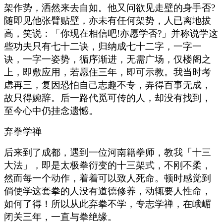
架作势，洒然来去自如。他又问欲见走壁的身手否?
随即见他张臂贴壁，亦未有任何架势，人已离地拔
高，笑说：「你现在相信吧!亦愿学否?」并称说学这
些功夫只有七十二诀，归纳成七十二字，一字一
诀，一字一姿势，循序渐进，无需广场，仅楼阁之
上，即敷应用，若愿住三年，即可示教。我当时考
虑再三，复因恐怕自己志趣不专，弄得百事无成，
故只得婉辞。后一路代觅可传的人，却没有找到，
至今心中仍挂念遗憾。
弃拳学禅
后来到了成都，遇到一位河南籍拳师，教我「十三
大法」，即是太极拳衍变的十三架式，不刚不柔，
然而每一个动作，着着可以致人死命。顿时感觉到
倘使学这套拳的人没有道德修养，动辄要人性命，
如何了得！所以从此弃拳不学，专志学禅，在峨嵋
闭关三年，一直与拳绝缘。