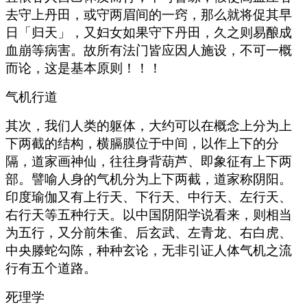
去守上丹田，或守两眉间的一窍，那么就将促其早
日「归天」，又妇女如果守下丹田，久之则易酿成
血崩等病害。故所有法门皆应因人施设，不可一概
而论，这是基本原则！！！
气机行道
其次，我们人类的躯体，大约可以在概念上分为上
下两截的结构，横膈膜位于中间，以作上下的分
隔，道家画神仙，往往身背葫芦、即象征有上下两
部。譬喻人身的气机分为上下两截，道家称阴阳。
印度瑜伽又有上行天、下行天、中行天、左行天、
右行天等五种行天。以中国阴阳学说看来，则相当
为五行，又分前朱雀、后玄武、左青龙、右白虎、
中央滕蛇勾陈，种种玄论，无非引证人体气机之流
行有五个道路。
死理学