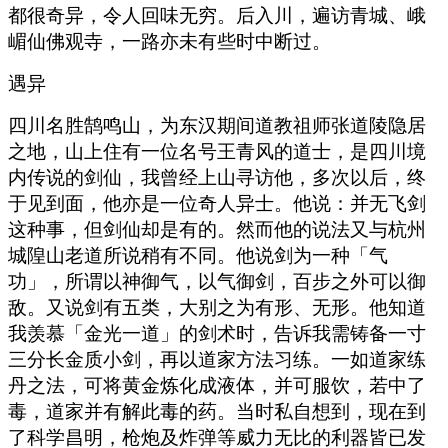
都很奇异，令人回味无穷。后入川，遍访青城、峨
嵋仙佛观寺，一路亦未有些时中断过。
遇异
四川名胜鹄鸣山，为东汉期间道教祖师张道陵隐居
之地，山上住有一位名号王青风的道士，是四川境
内传说的剑仙，我曾经上山寻访他，多次以后，终
于见到面，他亦是一位奇人异士。他说：并无飞剑
这种事，但剑仙却是有的。然而他的说法又与杭州
城隍山老道所说稍有不同。他说剑为一种「气
功」，所谓以神御气，以气御剑，百步之外可以御
敌。又说剑有五类，大别之为有形、无形。他知道
我羡慕「金光一道」的剑术时，告诉我需铸备一寸
三分长金质小剑，再以道家方法习练。一如道家练
丹之法，可将黄金炼化成液体，并可服饮，若中了
毒，道家并有解此毒的药。当时私自想到，现在到
了科学昌明，枪炮及炸弹等威力无比的利器皆已发