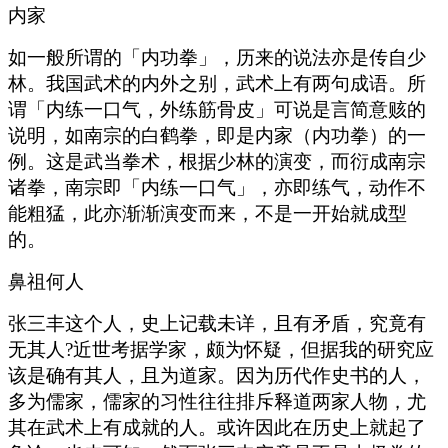
内家
如一般所谓的「内功拳」，历来的说法亦是传自少
林。我国武术的内外之别，武术上有两句成语。所
谓「内练一口气，外练筋骨皮」可说是言简意赅的
说明，如南宗的白鹤拳，即是内家（内功拳）的一
例。这是武当拳术，根据少林的演变，而衍成南宗
诸拳，南宗即「内练一口气」，亦即练气，动作不
能粗猛，此亦渐渐演变而来，不是一开始就成型
的。
鼻祖何人
张三丰这个人，史上记载未详，且有矛盾，究竟有
无其人?近世考据学家，颇为怀疑，但据我的研究应
该是确有其人，且为道家。因为历代作史书的人，
多为儒家，儒家的习性往往排斥释道两家人物，尤
其在武术上有成就的人。或许因此在历史上就起了