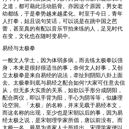
之道，都可藉此活动筋骨。亦因这个原因，男女老
幼都练，于是拳势越来越柔化。时至于今日，青年
人打拳，姑且说句笑话，可以说是在跳中国之芭
蕾，甚至真的有配以音乐节拍来练的人，足见时代
在变，文化也在随时变易中。
易经与太极拳
一般文人学土，因为体弱多病，而去练太极拳以强
身，本来是很好很适当的事，奈何文人好事，又创
立太极拳是来自易经的说法，牵扯到阴阳八卦上面
去。太极拳到底与易经之配合如何?大家可任意去信
从，但无多大实质的关系，如欲以手形分成阴阳，
配合两仪，即以手背为阳，手心为阴等等，似嫌理
论空洞。「太极」的名称，并末见载于易经本文，
而这名称的出现，至少也是宋朝以后的事，因为易
经太极之说，是宋朝理学家所倡，唐以前没有。而
太极一名，最早为道家人士所提出，宋理学家便以