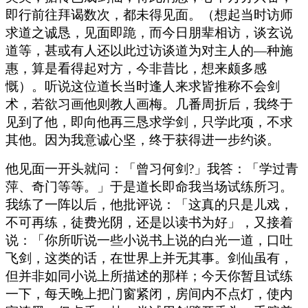
即行前往拜谒数次，都未得见面。（想起当时访师
求道之诚恳，见面即跪，而今日朋辈相访，谈玄说
道等，甚或有人还以此过访谈道为对主人的—种施
惠，算是看得起对方，今非昔比，想来颇多感
慨）。听说这位道长当时逢人来求皆推称不会剑
术，若欲习画他则教人画梅。几番周折后，我终于
见到了他，即向他再三恳求学剑，只学此项，不求
其他。因为我意诚心坚，终于获得进一步约谈。
他见面一开头就问：「曾习何剑?」我答：「学过青
萍、奇门等等。」于是道长即命我当场试练所习。
我练了一阵以后，他批评说：「这真的只是儿戏，
不可再练，徒费光阴，还是以读书为好」，又接着
说：「你所听说一些小说书上说的白光一道，口吐
飞剑，这类的话，在世界上并无其事。剑仙虽有，
但并非如同小说上所描述的那样；今天你暂且试练
一下，每天晚上把门窗紧闭，房间内不点灯，使内