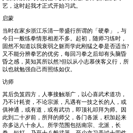
艺，这时起我才正式开始习武。
启蒙
当时在家乡浙江乐清一带盛行所谓的「硬拳」，与
今日一般练拳情形相差不多。起初，随师习练时，
固然不知道以我衰弱之躯而学此刚猛之拳是否适当?
又不能分辨拳艺的优劣，每回习拳之后却有头脑昏
昏之感，莫知其所以然?但以从小志慕侠客义行，所
以也就勉强自己而照练如仪。
访师
其后负笈四方，人事接触渐广，以心喜武术道功，
乃不计耗资，不论宗派，凡遇有一技之长的人，或
俱神通，或有道，或有武功，即顶礼叩拜为师。因
此到二十岁前，所拜的师父，各门各派，积加起来
亦多达八十余人。所学范围包括南宗、北派，长
拳、短打，乃至十八般武器，至少亦习弄过十四件