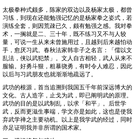
太极拳种式颇多，陈家的双边以及杨家太极，都曾
习练，到现在还能勉强记忆的是杨家拳之姿式，若
演练全套，则因荒疎已久，颇有勉强之感。我对拳
术，一搁就是二、三十年，既不练习又不与人较
量，可说一生从来未曾施用过，且越到后来越怕动
手，愈厌习武。春秋法家韩非子之名言：「儒以文
乱法，侠以武犯禁」。文人自古相轻，武人从来不
服输。好勇斗狠，粗暴骁勇，有时令人难忍，因此
以后与习武朋友也就渐渐地疏远了。
武功的根源，首当追溯到我国五千年前深远博大的
文化。古人造字，止戈为武，即已阐明武的原理。
武功的目的是以武制乱，以求「和平」。后世学
武，反而更滋生事端，学文亦是如此，这也是使我
弃武学禅之主要动机。以上是我学武的经过，同时
亦足证明我并非所谓的国术家。