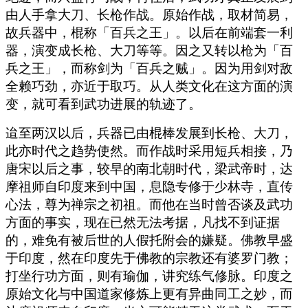
由人手拿大刀、长枪作战。原始作战，取材简易，
故兵器中，棍称「百兵之王」。以后在前端套一利
器，演变成长枪、大刀等等。因之又转以枪为「百
兵之王」，而称剑为「百兵之贼」。因为用剑对敌
全赖巧劲，亦近于取巧。从人类文化在这方面的演
变，就可看到武功进展的轨迹了。
迨至两汉以后，兵器已由棍棒发展到长枪、大刀，
此亦时代之趋势使然。而作战时采用短兵相接，乃
唐宋以后之事，较早的南北朝时代，梁武帝时，达
摩祖师自印度来到中国，息隐专修于少林寺，直传
心法，尊为禅宗之初祖。而他在当时曾否谈及武功
方面的事实，现在已然无法考据，凡找不到证据
的，难免有被后世的人假托附会的嫌疑。佛教早盛
于印度，然在印度先于佛教的宗教还有婆罗门教；
打坐行功方面，则有瑜伽，讲究练气修脉。印度之
原始文化与中国道家修炼上更有异曲同工之妙，而