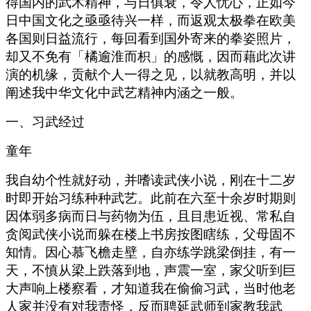
得国内的武术精神，与日俱衰，令人忧心，正如今
日中国文化之亟亟待兴一样，而返观太极拳在欧美
各国则日益流行，每回看到国外寄来的拳姿照片，
却又不免有「橘逾淮而枳」的感慨，因而藉此次讲
演的机缘，贡献个人一得之见，以就教高明，并以
阐述我中华文化中武艺精神内涵之一般。
一、习武经过
童年
我自幼个性就好动，并嗜读武侠小说，刚在十二岁
时即开始习练种种武艺。此前在六至十余岁时期则
因体弱多病而日与药物为伍，且目患近视、常私自
贪阅武侠小说而躲在楼上书房按图瞎练，父母固不
知情。因心慕飞檐走壁，自亦练学跳梁倒挂，有一
天，不慎从梁上跌落到地，声震一室，家父听到巨
大声响上楼察看，才知道我在偷偷习武，当时他老
人家并没有对我责怪，反而聘延武师到家教我武