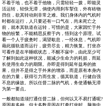
不着于地，也不着于他物，只需轻轻一拨，即能灵
活运转，轻快无滞，倘使内用刹车掣住，外有砖物
挡住，欲其转动则非常之难。我们身体内的气机时
时都在运行，人只要还有一口气在，尚未死亡之
前，就本其轨道在运转，可惜的是，大家因忙于外
物的纷繁，不能精思反察于内，悟到这个原理。试
看一个人于疲惫时，渴望歇息，一经休息，气机即
藉此循轨道而运行，疲劳尽去，精力恢复。打坐亦
可看作是在半睡眠状态，不醒不寐中，由此至少可
了解到如此这种状况，能减少生命力的耗损，而延
长使用生命力的期限。亦即是得到延年益寿的效
果，但并不是得之于外来的增添，而是原有本身内
在的力量，获得引力而生发，循其轨道，行健自强
不息的缘故。所以任督二脉的气机，务使通畅无滞
为第一要点。
一般都知道须打通任督二脉，但何以又不易打通呢?
原因有多种，但大多数是因在打拳打坐时，脑海中