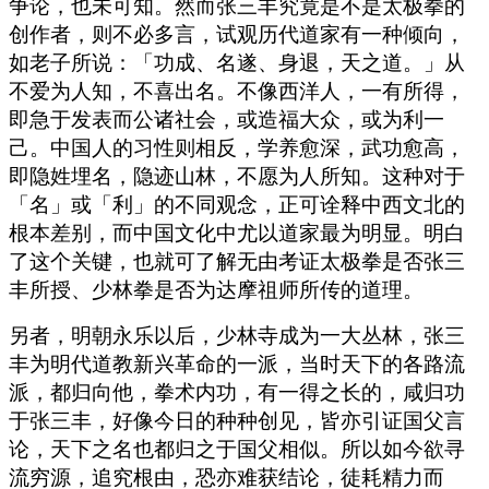
争论，也未可知。然而张三丰究竟是不是太极拳的
创作者，则不必多言，试观历代道家有一种倾向，
如老子所说：「功成、名遂、身退，天之道。」从
不爱为人知，不喜出名。不像西洋人，一有所得，
即急于发表而公诸社会，或造福大众，或为利一
己。中国人的习性则相反，学养愈深，武功愈高，
即隐姓埋名，隐迹山林，不愿为人所知。这种对于
「名」或「利」的不同观念，正可诠释中西文北的
根本差别，而中国文化中尤以道家最为明显。明白
了这个关键，也就可了解无由考证太极拳是否张三
丰所授、少林拳是否为达摩祖师所传的道理。
另者，明朝永乐以后，少林寺成为一大丛林，张三
丰为明代道教新兴革命的一派，当时天下的各路流
派，都归向他，拳术内功，有一得之长的，咸归功
于张三丰，好像今日的种种创见，皆亦引证国父言
论，天下之名也都归之于国父相似。所以如今欲寻
流穷源，追究根由，恐亦难获结论，徒耗精力而