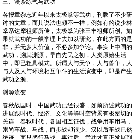
三、漫谈练气与武功
各报章杂志近年以来太极拳等武功，刊载了不少研
讨的文章，而其说法也颇不一样，例如有的说少林
拳系达摩祖师所传，太极拳为张三丰祖师所创。如
果就武功的一般学理上去加以研究，在此方面的是
非，并无多大价值，不必多加争论。事实上中国的
武功，溯其渊源，早自先民之初，人类原始生活
中，即已粗具模式。所谓人与天争，人与兽争，人
与人及人与环境相互争斗的生活演变中，即是产生
武功之源。
渊源流变
春秋战国时，中国武功已经很盛，如前所述武功的
进展跟时代、经济、文化等等时空背景有极密切的
关连。春秋时代，各国相互征伐，战争用车用马，
崇尚车战、马战，而步战却很少。汉以后车战已然
绝迹，而只盛行马战，再往后，武功才真正发展到