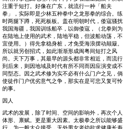
注重于短打。好像在广东，就流行一种「船夫
拳」，实际即是少林五种拳中之龙形拳的综合。练
时两腿下蹲，死死板板。盖在明朝时代，倭寇骚扰
我国海疆，我国训练船卒，以御倭寇，（北拳则为
在陆地上使用的武术，陆地平稳，但波船动荡，不
宜使用。）得先拿稳身桩，才免受海浪摆动颠簸。
所以就另创招式，如此渐渐形成闽粤间短打之风
尚。天下万事，其最早的源头都非常相近，而流行
到后来，则因地域及时代有所不同而因应演变成不
同型态。因之武术修为实不必有什么门户之见，倘
使徒作门户优劣意气之争，那实在是可悲又复可怜
的事。
因人
武术的发展，除了时间、空间的影响外，再次个人
体形、禀赋。更是重大因素。太极拳之所以能够盛
行，为一般大众接受，无外男女老幼欲求健康长寿