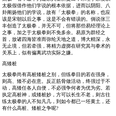
太极假借作他们学说的根本依据，进而以阴阳、八
卦阐扬他们的学说，故有「太极拳」的名称，也应
该是宋朝以后之事，这是不会有错误的。倘说张三
丰创造了太极拳，并无不可，但将那些易经理论上
之事，加之于太极拳则不免多余。易原为群经之
首，放诸四海皆准而弥纶天地之道，博大精深，永
无止境，但若牵强，将精力虚掷在研究其与拳术的
关系上，似有偏离武功实际之嫌。
高矮桩
太极拳尚有高桩矮桩之别，但练拳目的若在强身，
则高、矮不必在意。反正筋骨做活动，终强过于不
动，高矮任各人自便，不必强争何者为优为劣。若
执定高桩神，或矮桩妙，方可以长生不老，则古往
练太极拳的人不知凡几，到如今都已一坯黄土，还
有什么高桩、矮桩之争呢?