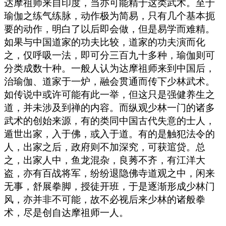
达摩祖师来自印度，当亦可能精于这类武术。至于
瑜伽之练气练脉，动作极为简易，只有几个基本扼
要的动作，明白了以后即会做，但是易学而难精。
如果与中国道家的功夫比较，道家的功夫演而化
之，仅呼吸一法，即可分三百九十多种，瑜伽则可
分类成数十种。一般人认为达摩祖师来到中国后，
治瑜伽、道家于一炉，融会贯通而传下少林武术。
如传说中或许可能有此一举，但这只是强健养生之
道，并未涉及到禅的内容。而纵观少林一门的诸多
武术的创始来源，有的类同中国古代失意的士人，
遁世出家，入于佛，或入于道。有的是触犯法令的
人，出家之后，政府则不加深究，可获逭贷。总
之，出家人中，鱼龙混杂，良莠不齐，有江洋大
盗，亦有百战将军，纷纷退隐佛寺道观之中，闲来
无事，舒展拳脚，授徒开班，于是逐渐形成少林门
风，亦并非不可能，故不必视后来少林的诸般拳
术，尽是创自达摩祖师一人。