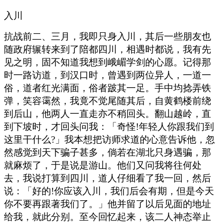
入川
抗战前二、三月，我即只身入川，其后一些朋友也
随政府辗转来到了陪都四川，相遇时都说，我有先
见之明，固不知道我想到峨嵋学剑的心愿。记得那
时一路访道，到汉口时，曾遇到两位异人，一道一
俗，道者红光满面，俗者跛其一足。手中均捻弄铁
弹，笑容霭然，我竟不觉尾随其后，自黄鹤楼前绕
到后山，他两人一直走亦不稍回头。翻山越岭，直
到下坡时，才回头问我：「奇怪!年轻人你跟我们到
这里干什么?」我本想把访师求道的心意告诉他，忽
然感觉到天下骗子甚多，倘若在湖北只身遇骗，那
就麻烦了，于是说是游山。他们又问我将往何处
去，我说打算到四川，道人仔细看了我一回，然后
说：「好的!你应该入川，我们后会有期，但是今天
你不要再跟著我们了。」他并留了以后见面的地址
给我，就此分别。至今回忆起来，该二人神态举止