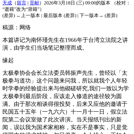
无成
（
留言
|
贡献
）
2026年3月18日 (三) 09:00的版本
（校对：
“逝籍”改为“浙籍”）
(差异) ←上一版本 | 最后版本 (差异) | 下一版本→ (差异)
稿源：网络
本篇讲记为南怀瑾先生在1966年于台湾立法院之讲
演，由学生们当场笔记整理而成。
缘起
太极拳协会会长立法委员韩振声先生，曾经以「太
极拳与道功」这个问题来问我，所以就我个人年轻
时学拳的经验提出来与他砌磋研究,我们一致以为学
太极拳到最后阶段，应该走入修道的途径较为圆
满。由于那次相谈得很投契，后来又应他的邀请于
民国五十五年（一九六六）十一月十一日，假立法
院第二会议室做了此次讲演。当天报纸刊出的新
闻，误以我为国术家相称，实在不是事实，只是觉