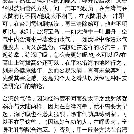
变黯，然在台湾则拭擦的隔天，即开始黯淡。又曾
经以洗油管的方法，问一汽车驾驶员，在台湾与在
大陆有何不同?他说大不相同，在大陆用水一冲即
可，在台则需钢刷括洗，再三清除始可，他亦不明
所以。实则，台湾宝岛，一如大海中一叶扁舟，空
气中内含海水中蒸发的水气，一如澡堂中弥漫水气
湿度大，而又多盐份。试想处在这样的水汽中，早
起练拳，练深呼吸，怎么会更好呢?怎么可以呢?在
高山上海拔高处还可以，在平地沿海的地区行之，
则未必健康延年，反而容易致病，真有未蒙其利，
先受其害之感。这是我个人之看法以及经过种种实
验研究后的结论。
台湾的气候，因为经纬度不同而受太阳之放射线强
弱亦与大陆两样，因此在台湾习拳，就不需要太早
起，深呼吸也不必太猛烈，除非气功真练到家，可
以不在乎这些，（因练好气功的人，在呼吸时，全
身毛孔能配合适应。）否则，用一般老方法在台湾