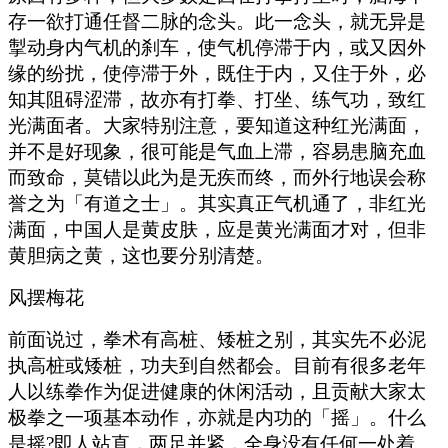
存一欲打通任督二脉的念头。此一念头，就无异是
掣动身内气机的刹车，使气机停滞于内，或又因外
缘的纷扰，使停滞于外，既住于内，又住于外，必
知其阻碍涩滞，故亦有打拳、打坐、练气功，致红
光满面者。大家特别注意，要知道这种红光满面，
并不是好现象，很可能是气血上滞，容易患脑充血
而致命，莫错以此为是无疾而终，而外行地误会称
誉之为「有道之士」。其实真正气机通了，非红光
满面，中国人是黄皮肤，应是黄光满面才对，但非
黄胆病之黄，这也要分别清楚。
风摆梅花
前面说过，拳术有高桩、矮桩之别，其实先不必泥
执高桩或矮桩，功夫到自然都会。目前有很多老年
人以练拳作为促进健康的休闲活动，且贡献大家太
极拳之一项基本动作，亦就是内功的「摇」。什么
是摇?即人站直，两足并紧，全身没有任何一处着