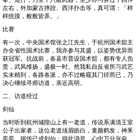
左右，外加蒙古摔跤、西洋扑击等，真可谓：「样
样统摸，般般皆弄。」
比赛
有一次，中央国术馆张之江先生，于杭州国术舘主
办全省性国术比赛，我亦参与其盛，以姿势优异而
获冠军。抗战前，各县市普设国术舘，都有专人负
责，武风维扬，盛极一时。然我私自反省所习武艺
实未精到，各路各派，亦不过略窥其门径而已，乃
决心继续寻师访道，亲近高明。
二、访道经过
剑仙
当时听到杭州城隍山上有一老道，传说系满清王室
公子出家者，这位老道须眉皓白，童颜鹤发，神釆
奕奕，据传已成剑仙；得此消息，心中万分兴奋，