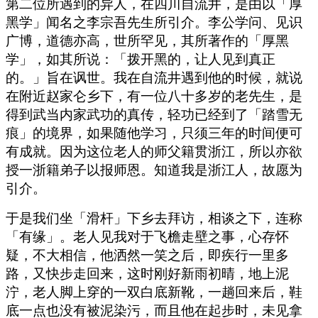
第二位所遇到的异人，在四川自流井，是由以「厚
黑学」闻名之李宗吾先生所引介。李公学问、见识
广博，道德亦高，世所罕见，其所著作的「厚黑
学」，如其所说：「拨开黑的，让人见到真正
的。」旨在讽世。我在自流井遇到他的时候，就说
在附近赵家仑乡下，有一位八十多岁的老先生，是
得到武当内家武功的真传，轻功已经到了「踏雪无
痕」的境界，如果随他学习，只须三年的时间便可
有成就。因为这位老人的师父籍贯浙江，所以亦欲
授一浙籍弟子以报师恩。知道我是浙江人，故愿为
引介。
于是我们坐「滑杆」下乡去拜访，相谈之下，连称
「有缘」。老人见我对于飞檐走壁之事，心存怀
疑，不大相信，他洒然一笑之后，即疾行一里多
路，又快步走回来，这时刚好新雨初晴，地上泥
泞，老人脚上穿的一双白底新靴，一趟回来后，鞋
底一点也没有被泥染污，而且他在起步时，未见拿