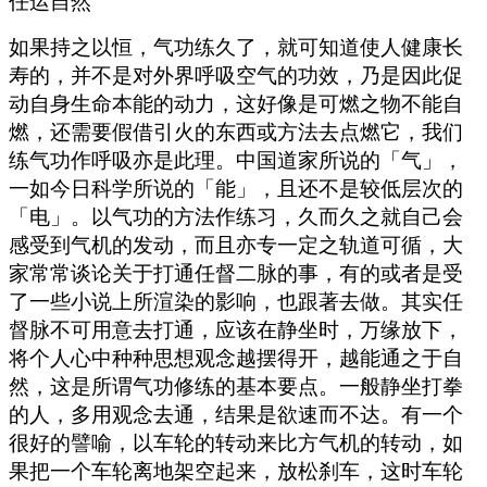
任运自然
如果持之以恒，气功练久了，就可知道使人健康长
寿的，并不是对外界呼吸空气的功效，乃是因此促
动自身生命本能的动力，这好像是可燃之物不能自
燃，还需要假借引火的东西或方法去点燃它，我们
练气功作呼吸亦是此理。中国道家所说的「气」，
一如今日科学所说的「能」，且还不是较低层次的
「电」。以气功的方法作练习，久而久之就自己会
感受到气机的发动，而且亦专一定之轨道可循，大
家常常谈论关于打通任督二脉的事，有的或者是受
了一些小说上所渲染的影响，也跟著去做。其实任
督脉不可用意去打通，应该在静坐时，万缘放下，
将个人心中种种思想观念越摆得开，越能通之于自
然，这是所谓气功修练的基本要点。一般静坐打拳
的人，多用观念去通，结果是欲速而不达。有一个
很好的譬喻，以车轮的转动来比方气机的转动，如
果把一个车轮离地架空起来，放松刹车，这时车轮