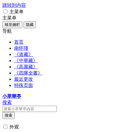
跳转到内容
主菜单
主菜单
移至侧栏
隐藏
导航
首页
南怀瑾
《道藏》
《中華藏》
《高麗藏》
《四庫全書》
最近更改
特殊页面
小萃華亭
搜索
搜索
外观